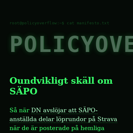
POLICYOV
Oundvikligt skäll om 
SÄPO
Så när 
DN avslöjar att SÄPO-
anställda delar löprundor på Strava
när de är posterade på hemliga 