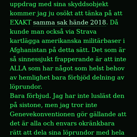
uppdrag med sina skyddsobjekt 
kommer jag ju osökt att tänka på att 
EXAKT 
samma sak hände 2018
. Då 
kunde man också via Strava 
kartlägga amerikanska militärbaser i 
Afghanistan på detta sätt. Det som är 
så sinnessjukt frapperande är att inte 
ALLA som har något som helst behov 
av hemlighet bara förbjöd delning av 
löprundor. 

Bara förbjud. Jag har inte lusläst den 
på sistone, men jag tror inte 
Genevekonventionen gör gällande att 
det är alla och envars okränkbara 
rätt att dela sina löprundor med hela 