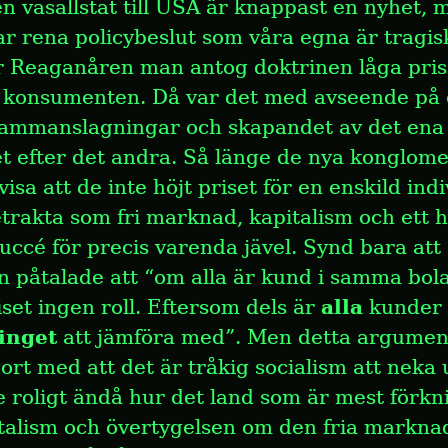
en vasallstat till USA är knappast en nyhet, m
r rena policybeslut som våra egna är tragisk
 Reaganåren man antog doktrinen låga pris 
r konsumenten. Då var det med avseende på o
ammanslagningar och skapandet av det ena 
 efter det andra. Så länge de nya konglome
sa att de inte höjt priset för en enskild indiv
etrakta som fri marknad, kapitalism och ett 
uccé för precis varenda jävel. Synd bara att
n påtalade att “om alla är kund i samma bola
iset ingen roll. Eftersom dels är 
alla
 kunder 
inget
 att jämföra med”. Men detta argument 
 bort med att det är tråkig socialism att neka 
te roligt ändå hur det land som är mest förkni
alism och övertygelsen om den fria marknad