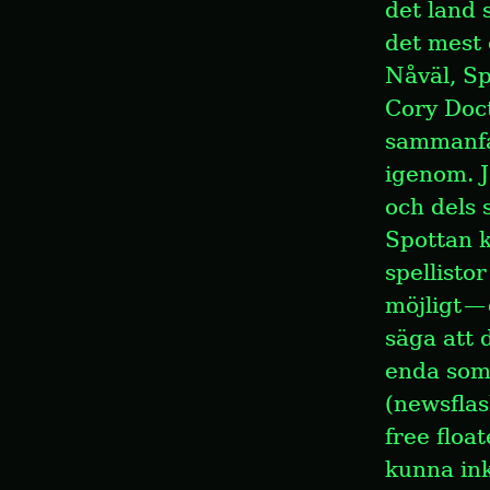
det land 
det mest 
Nåväl, Sp
Cory Doct
sammanfat
igenom. J
och dels 
Spottan k
spellistor
möjligt — 
säga att 
enda som 
(newsflas
free floa
kunna ink