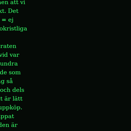
en att vi 
t. Det 
= ej 
kristliga 
raten 
id var 
hundra 
 de som 
g så 
och dels 
är lätt 
uppköp. 
ppat 
en är 