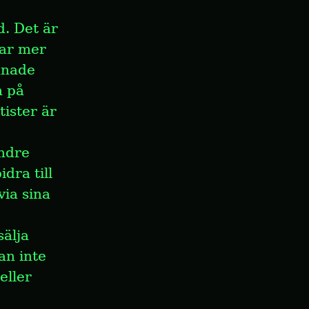
. Det är 
ar mer 
änade 
 på 
ister är 
ndre 
ra till 
ia sina 
älja 
n inte 
ller 