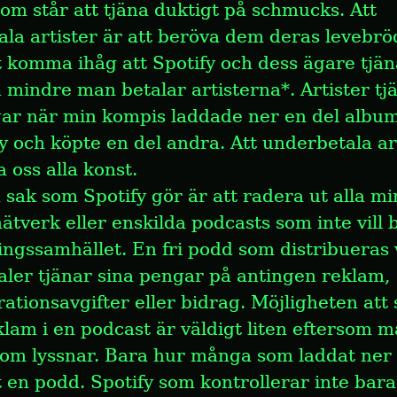
som står att tjäna duktigt på schmucks. Att 
la artister är att beröva dem deras levebröd
tt komma ihåg att Spotify och dess ägare tjän
 mindre man betalar artisterna*. Artister tj
ar när min kompis laddade ner en del album
y och köpte en del andra. Att underbetala art
a oss alla konst.
sak som Spotify gör är att radera ut alla mi
tverk eller enskilda podcasts som inte vill bid
ngssamhället. En fri podd som distribueras v
ler tjänar sina pengar på antingen reklam, 
tionsavgifter eller bidrag. Möjligheten att s
klam i en podcast är väldigt liten eftersom ma
om lyssnar. Bara hur många som laddat ner e
en podd. Spotify som kontrollerar inte bara 