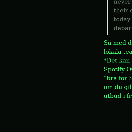
never
their
today 
depart
Så med de
lokala te
*Det kan 
Spotify O
“bra för 
om du gil
utbud i f