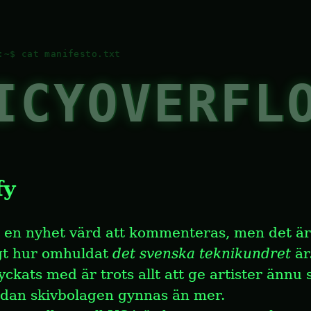
ICYOVERFL
fy
en nyhet värd att kommenteras, men det är 
gt hur omhuldat 
det svenska teknikundret
 är
yckats med är trots allt att ge artister ännu 
edan skivbolagen gynnas än mer.