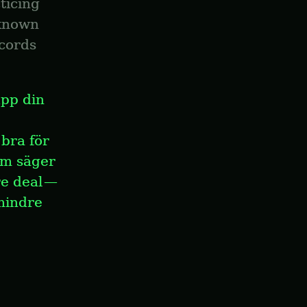
icing 
known 
cords 
pp din 
bra för 
m säger 
e deal — 
mindre 