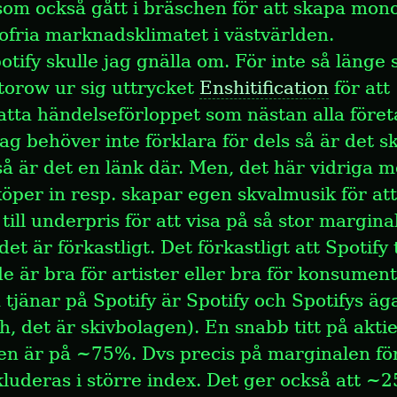
som också gått i bräschen för att skapa mono
ofria marknadsklimatet i västvärlden.
otify skulle jag gnälla om. För inte så länge s
orow ur sig uttrycket 
Enshitification
 för att 
ta händelseförloppet som nästan alla företa
ag behöver inte förklara för dels så är det s
så är det en länk där. Men, det här vidriga me
öper in resp. skapar egen skvalmusik för att f
 till underpris för att visa på så stor margina
det är förkastligt. Det förkastligt att Spotify ti
de är bra för artister eller bra för konsument
tjänar på Spotify är Spotify och Spotifys äga
h, det är skivbolagen). En snabb titt på aktie
ten är på ~75%. Dvs precis på marginalen för 
luderas i större index. Det ger också att ~2