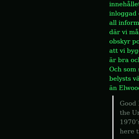
innehålle
inloggad 
all inform
där vi mås
obskyr po
att vi by
är bra och
Och som s
belysts v
än Elwoo
Good 
the Un
1970’
here 