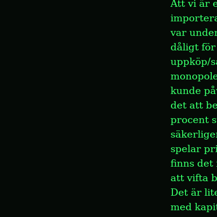
Att vi är 
importera
var under
dåligt fö
uppköp/s
monopolet
kunde påvi
det att b
procent s
säkerlige
spelar pr
finns det 
att vifta
Det är li
med kapit