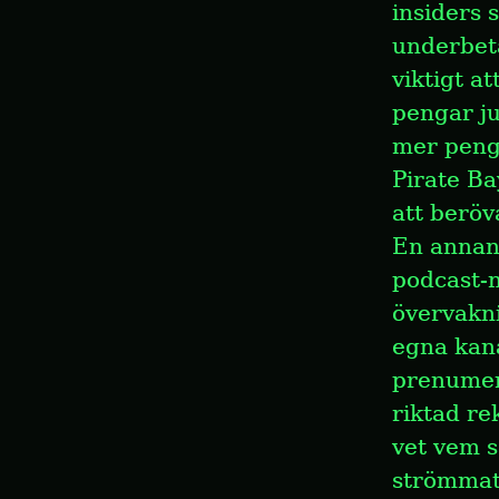
insiders 
underbeta
viktigt a
pengar ju
mer peng
Pirate Ba
att beröv
En annan 
podcast-nä
övervakni
egna kana
prenumera
riktad re
vet vem s
strömmat 