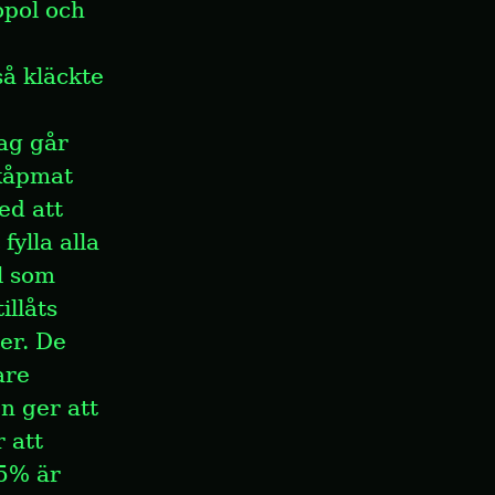
pol och 
å kläckte 
g går 
kåpmat 
d att 
ylla alla 
l som 
llåts 
er. De 
re 
n ger att 
att 
5% är 