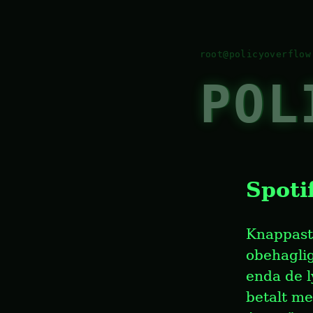
POL
Spoti
Knappast 
obehagli
enda de l
betalt m