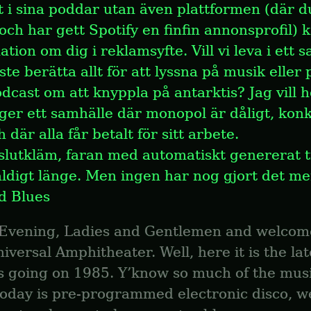
t i sina poddar utan även plattformen (där du
och har gett Spotify en finfin annonsprofil) ka
ation om dig i reklamsyfte. Vill vi leva i ett s
te berätta allt för att lyssna på musik eller 
dcast om att knyppla på antarktis? Jag vill he
gger ett samhälle där monopol är dåligt, konk
 där alla får betalt för sitt arbete.
lutkläm, faran med automatiskt genererat t
äldigt länge. Men ingen har nog gjort det mer
d Blues
Evening, Ladies and Gentlemen and welcome
iversal Amphitheater. Well, here it is the late
s going on 1985. Y’know so much of the musi
today is pre-programmed electronic disco, we