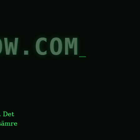
OW.COM
. Det 
sämre 