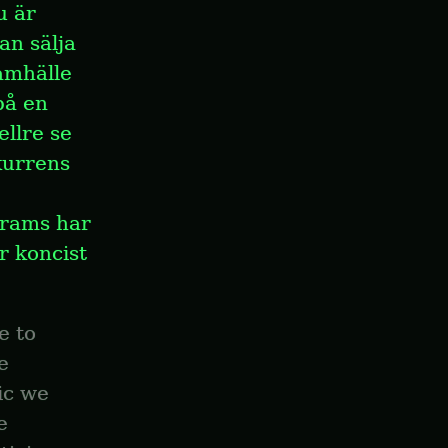
 är 
n sälja 
amhälle 
på en 
llre se 
urrens 
rams har 
 koncist 
 to 
 
c we 
 